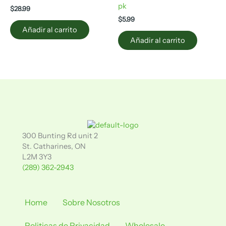
pk
$
28.99
$
5.99
Añadir al carrito
Añadir al carrito
300 Bunting Rd unit 2
St. Catharines, ON
L2M 3Y3
(289) 362-2943
Home
Sobre Nosotros
Politicas de Privacidad
Wholesale