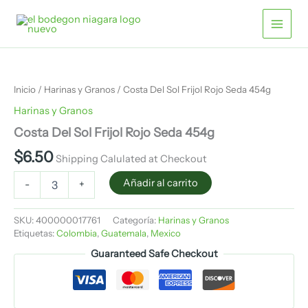
Ir
Frijol
Rojo
al
Seda
contenido
454g
Costa
cantidad
Del
Sol
Inicio
/
Harinas y Granos
/ Costa Del Sol Frijol Rojo Seda 454g
Frijol
Rojo
Harinas y Granos
Seda
Costa Del Sol Frijol Rojo Seda 454g
454g
cantidad
$
6.50
Shipping Calulated at Checkout
Añadir al carrito
-
+
SKU:
400000017761
Categoría:
Harinas y Granos
Etiquetas:
Colombia
,
Guatemala
,
Mexico
Guaranteed Safe Checkout