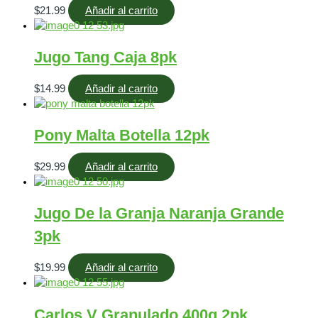
$
21.99
Añadir al carrito
Jugo Tang Caja 8pk
$
14.99
Añadir al carrito
Pony Malta Botella 12pk
$
29.99
Añadir al carrito
Jugo De la Granja Naranja Grande
3pk
$
19.99
Añadir al carrito
Carlos V Granulado 400g 2pk