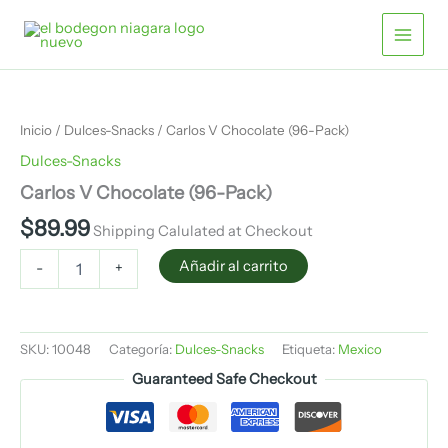
Pack)
Ir
cantidad
al
contenido
Carlos
V
Chocolate
Inicio
/
Dulces-Snacks
/ Carlos V Chocolate (96-Pack)
(96-
Pack)
Dulces-Snacks
cantidad
Carlos V Chocolate (96-Pack)
$
89.99
Shipping Calulated at Checkout
Añadir al carrito
-
+
SKU:
10048
Categoría:
Dulces-Snacks
Etiqueta:
Mexico
Guaranteed Safe Checkout