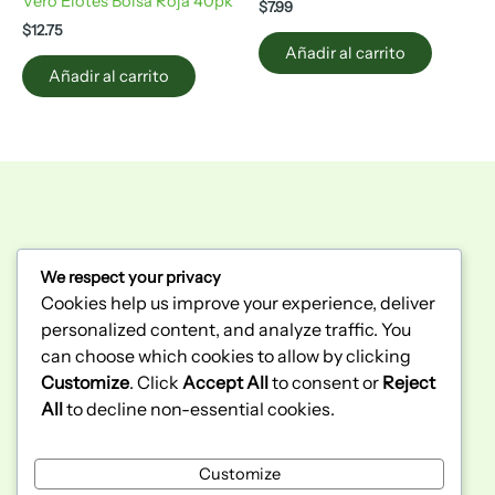
Vero Elotes Bolsa Roja 40pk
$
7.99
$
12.75
Añadir al carrito
Añadir al carrito
We respect your privacy
300 Bunting Rd unit 2
Cookies help us improve your experience, deliver
St. Catharines, ON
personalized content, and analyze traffic. You
L2M 3Y3
(289) 362-2943
can choose which cookies to allow by clicking
Customize
. Click
Accept All
to consent or
Reject
All
to decline non-essential cookies.
Home
Sobre Nosotros
Customize
Politicas de Privacidad
Wholesale