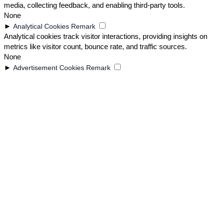
media, collecting feedback, and enabling third-party tools.
None
►
Analytical Cookies
Remark
Analytical cookies track visitor interactions, providing insights on
metrics like visitor count, bounce rate, and traffic sources.
None
►
Advertisement Cookies
Remark
Advertisement cookies deliver personalized ads based on your
Chata Chilorio 250g cantidad
previous visits and analyze the effectiveness of ad campaigns.
-
+
None
Reject All
Save My Preferences
Accept All
Añadir al carrito
Powered by
Compra al Mayor con El Bodegón
Niagara