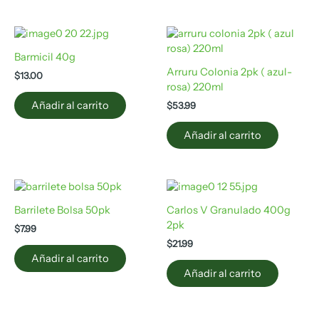
Barmicil 40g
Arruru Colonia 2pk ( azul-
$
13.00
rosa) 220ml
Añadir al carrito
$
53.99
Añadir al carrito
Barrilete Bolsa 50pk
Carlos V Granulado 400g
2pk
$
7.99
$
21.99
Añadir al carrito
Añadir al carrito