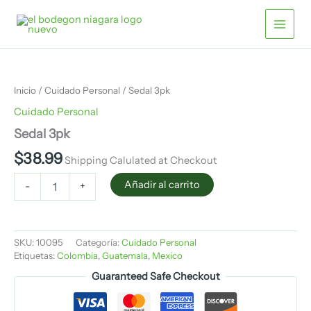
Ir
al
contenido
Sedal
3pk
cantidad
Inicio
/
Cuidado Personal
/ Sedal 3pk
Cuidado Personal
Sedal 3pk
$
38.99
Shipping Calulated at Checkout
Añadir al carrito
-
+
SKU:
10095
Categoría:
Cuidado Personal
Etiquetas:
Colombia
,
Guatemala
,
Mexico
Guaranteed Safe Checkout