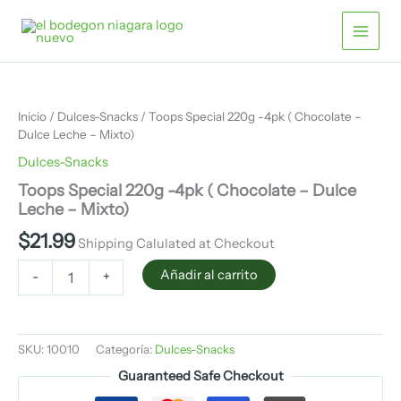
(
Ir
Chocolate
al
-
contenido
Dulce
Toops
Leche
Special
-
220g
Mixto)
Inicio
/
Dulces-Snacks
/ Toops Special 220g -4pk ( Chocolate –
-4pk
cantidad
Dulce Leche – Mixto)
(
Chocolate
Dulces-Snacks
-
Toops Special 220g -4pk ( Chocolate – Dulce
Dulce
Leche – Mixto)
Leche
-
$
21.99
Shipping Calulated at Checkout
Mixto)
cantidad
Añadir al carrito
-
+
SKU:
10010
Categoría:
Dulces-Snacks
Guaranteed Safe Checkout