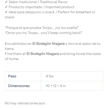
✔ Sabor tradicional / Traditional flavor
✔ Producto importado / Imported product
✔ Ideal para desayuno o snack / Perfect for breakfast or
snack
“Porque el que prueba Toops… ¡no los suelta!”
“Once you try Toops… you’ll keep coming back!”
Encuéntralos en
El Bodegón Niagara
y revive el sabor de tu
tierra.
Find them at
El Bodegón Niagara
and bring home the taste
of home.
Peso
4 lbs
Dimensiones
10 × 12 × 4 in
No hay valoraciones aún.