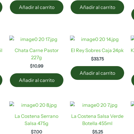
Añadir al carrito
Añadir al carrito
il
Chata Carne Pastor
El Rey Sobres Caja 24pk
K
227g
$
33.75
$
10.99
Añadir al carrito
Añadir al carrito
La Costena Serrano
La Costena Salsa Verde
Salsa 475g
Botella 455ml
$
7.00
$
5.25