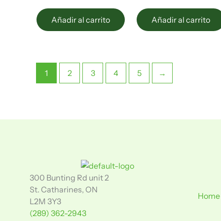
Añadir al carrito
Añadir al carrito
1
2
3
4
5
→
300 Bunting Rd unit 2
St. Catharines, ON
Home
L2M 3Y3
(289) 362-2943