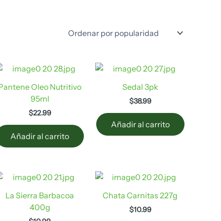
Pantene Oleo Nutritivo
Sedal 3pk
95ml
$
38.99
$
22.99
Añadir al carrito
Añadir al carrito
La Sierra Barbacoa
Chata Carnitas 227g
400g
$
10.99