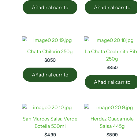
Añadir al carrito
Añadir al carrito
Chata Chilorio 250g
La Chata Cochinita Pib
250g
$
8.50
$
8.50
Añadir al carrito
Añadir al carrito
San Marcos Salsa Verde
Herdez Guacamole
Botella 530ml
Salsa 445g
$
4.99
$
8.99