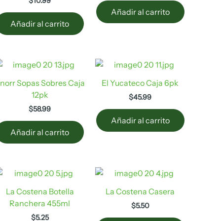
$
10.99
Añadir al carrito
Añadir al carrito
norr Sopas Sobres Caja
El Yucateco Caja 6pk
12pk
$
45.99
$
58.99
Añadir al carrito
Añadir al carrito
La Costena Botella
La Costena Casera
Ranchera 455ml
$
5.50
$
5.25