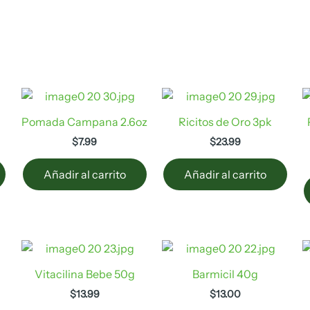
Pomada Campana 2.6oz
Ricitos de Oro 3pk
$
7.99
$
23.99
Añadir al carrito
Añadir al carrito
Vitacilina Bebe 50g
Barmicil 40g
$
13.99
$
13.00