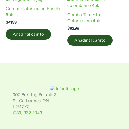
Combo Colombiano Panela
9pk
Combo Tardecito
Colombiano 4pk
$
41.99
$
62.99
Añadir al carrito
Añadir al carrito
300 Bunting Rd unit 2
St. Catharines, ON
L2M 3Y3
(289) 362-2943