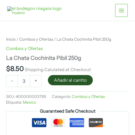
Ir
Pibil
250g
al
cantidad
contenido
La
Chata
Cochinita
Inicio
/
Combos y Ofertas
/ La Chata Cochinita Pibil 250g
Pibil
250g
Combos y Ofertas
cantidad
La Chata Cochinita Pibil 250g
$
8.50
Shipping Calulated at Checkout
Añadir al carrito
-
+
SKU:
400000003795
Categoría:
Combos y Ofertas
Etiqueta:
Mexico
Guaranteed Safe Checkout