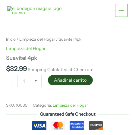
Ir
al
contenido
Suavitel
4pk
cantidad
Inicio
/
Limpieza del Hogar
/ Suavitel 4pk
Limpieza del Hogar
Suavitel 4pk
$
32.99
Shipping Calulated at Checkout
Añadir al carrito
-
+
SKU:
10035
Categoría:
Limpieza del Hogar
Guaranteed Safe Checkout