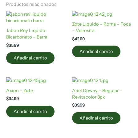
Productos relacionados
Zote Liquido – Roma – Foca
Jabon Rey Liquido
– Velrosita
Bicarbonato – Barra
$
42.99
$
35.99
Añadir al carrito
Añadir al carrito
Axion – Zote
Ariel Downy – Regular –
Revitacolor 3pk
$
34.99
$
39.99
Añadir al carrito
Añadir al carrito