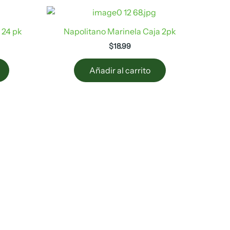
 24 pk
Napolitano Marinela Caja 2pk
$
18.99
Añadir al carrito