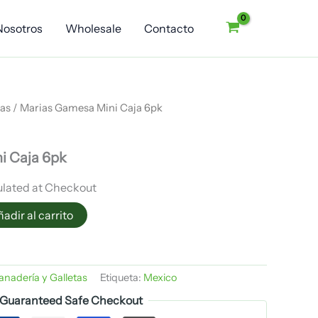
cantidad
Nosotros
Wholesale
Contacto
tas
/ Marias Gamesa Mini Caja 6pk
i Caja 6pk
ulated at Checkout
adir al carrito
anadería y Galletas
Etiqueta:
Mexico
Guaranteed Safe Checkout