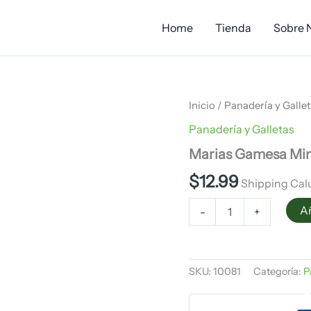
Home
Tienda
Sobre 
Marias
Inicio
/
Panadería y Galle
Gamesa
Panadería y Galletas
Mini
Caja
Marias Gamesa Min
6pk
cantidad
$
12.99
Shipping Cal
Añ
-
+
SKU:
10081
Categoría:
P