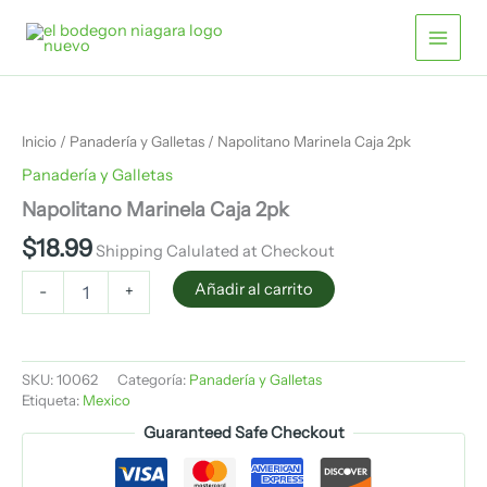
cantidad
Ir
al
contenido
Napolitano
Marinela
Caja
Inicio
/
Panadería y Galletas
/ Napolitano Marinela Caja 2pk
2pk
cantidad
Panadería y Galletas
Napolitano Marinela Caja 2pk
$
18.99
Shipping Calulated at Checkout
Añadir al carrito
-
+
SKU:
10062
Categoría:
Panadería y Galletas
Etiqueta:
Mexico
Guaranteed Safe Checkout