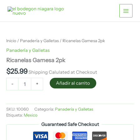
Ir
al
contenido
Ricanelas
Gamesa
2pk
Inicio
/
Panadería y Galletas
/ Ricanelas Gamesa 2pk
cantidad
Panadería y Galletas
Ricanelas Gamesa 2pk
$
25.99
Shipping Calulated at Checkout
Añadir al carrito
-
+
SKU:
10060
Categoría:
Panadería y Galletas
Etiqueta:
Mexico
Guaranteed Safe Checkout